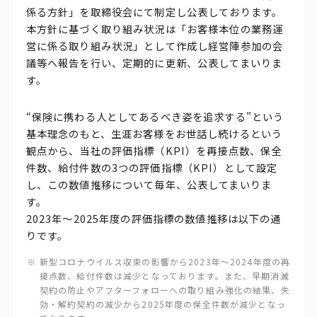
係る方針」を取締役会にて制定し公表しております。
本方針に基づく取り組み状況は「お客様本位の業務運
営に係る取り組み状況」として作成し経営陣参加の会
議等へ報告を行い、定期的に更新、公表してまいりま
す。
“保険に携わる人としてあるべき姿を追求する”という
基本理念のもと、生涯お客様をお世話し続けるという
観点から、当社の評価指標（KPI）を再接点数、保全
件数、給付件数の3つの評価指標（KPI）として設定
し、この数値推移について毎年、公表してまいりま
す。
2023年～2025年度の評価指標の数値推移は以下の通
りです。
新型コロナウイルス収束の影響から2023年～2024年度の再
接点数、給付件数は減少となっております。また、早期消滅
契約の防止やアフターフォローへの取り組み強化の結果、失
効・解約契約の減少から2025年度の保全件数が減少となっ